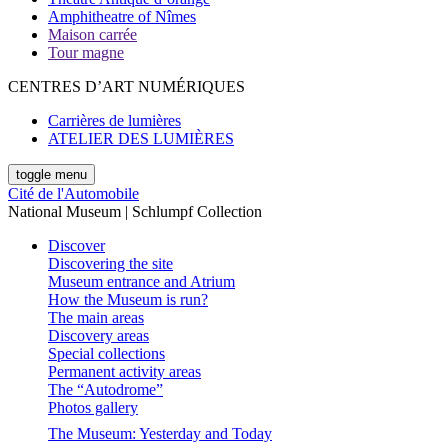
Amphitheatre of Nîmes
Maison carrée
Tour magne
CENTRES D’ART NUMÉRIQUES
Carrières de lumières
ATELIER DES LUMIÈRES
toggle menu
Cité de l'Automobile
National Museum | Schlumpf Collection
Discover
Discovering the site
Museum entrance and Atrium
How the Museum is run?
The main areas
Discovery areas
Special collections
Permanent activity areas
The “Autodrome”
Photos gallery
The Museum: Yesterday and Today