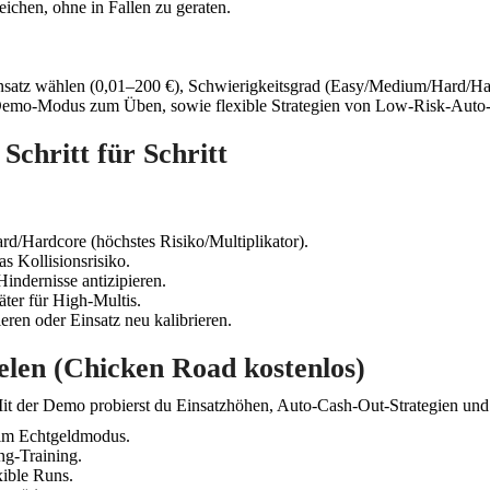
eichen, ohne in Fallen zu geraten.
atz wählen (0,01–200 €), Schwierigkeitsgrad (Easy/Medium/Hard/Hardco
 Demo-Modus zum Üben, sowie flexible Strategien von Low-Risk-Auto
 Schritt für Schritt
rd/Hardcore (höchstes Risiko/Multiplikator).
as Kollisionsrisiko.
indernisse antizipieren.
äter für High-Multis.
eren oder Einsatz neu kalibrieren.
len (Chicken Road kostenlos)
Mit der Demo probierst du Einsatzhöhen, Auto-Cash-Out-Strategien und 
 im Echtgeldmodus.
ng-Training.
xible Runs.