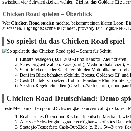
zwischen vier Schwierigkeiten wählen. Ziel ist, das Goldene Ei zu err
Chicken Road spielen – Überblick
Wer
Chicken Road spielen
möchte, bekommt einen klaren Loop: Eins
auscashen. Highlights: schnelle Runden, provably-fair Logik/RNG,
So spielst du das Chicken Road spiel –
Einsatz festlegen (0,01–200 €) und Bankroll-Ziel notieren.
Schwierigkeit wählen: Easy (sanft), Medium (balanciert), Ha
Start drücken: Jeder Schritt erhöht den Multiplikator – und d
Boni im Blick behalten (Schilde, Boosts, Goldenes Ei) und H
Cash-Out taktisch setzen: früh für konstante Mini-Profite, sp
Session-Regeln einhalten (Gewinn-/Verlustlimit), dann pausi
Chicken Road Deutschland: Demo spie
Teste Mechanik, Tempo und Schwierigkeitskurven völlig risikofrei: 
Realistisches Üben ohne Risiko – identische Mechanik wie
Alle vier Schwierigkeitsgrade verfügbar – perfektes Balanci
Strategie-Tests: feste Cash-Out-Ziele (z. B. 1,5×–3×) vs. fle