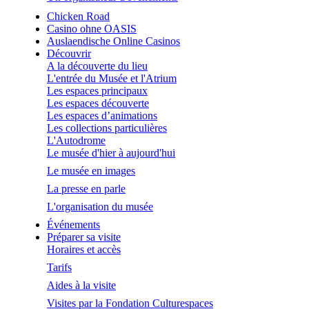
Chicken Road
Casino ohne OASIS
Auslaendische Online Casinos
Découvrir
A la découverte du lieu
L'entrée du Musée et l'Atrium
Les espaces principaux
Les espaces découverte
Les espaces d’animations
Les collections particulières
L'Autodrome
Le musée d'hier à aujourd'hui
Le musée en images
La presse en parle
L'organisation du musée
Événements
Préparer sa visite
Horaires et accès
Tarifs
Aides à la visite
Visites par la Fondation Culturespaces