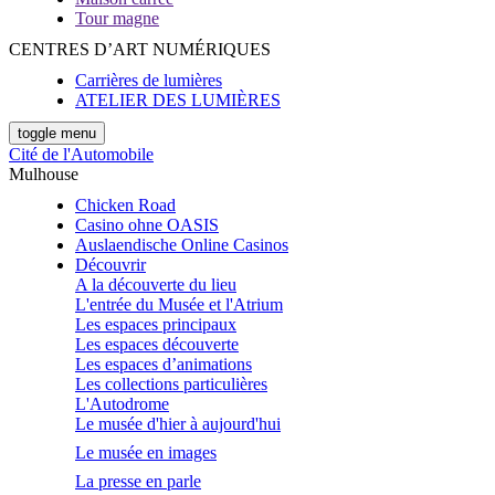
Tour magne
CENTRES D’ART NUMÉRIQUES
Carrières de lumières
ATELIER DES LUMIÈRES
toggle menu
Cité de l'Automobile
Mulhouse
Chicken Road
Casino ohne OASIS
Auslaendische Online Casinos
Découvrir
A la découverte du lieu
L'entrée du Musée et l'Atrium
Les espaces principaux
Les espaces découverte
Les espaces d’animations
Les collections particulières
L'Autodrome
Le musée d'hier à aujourd'hui
Le musée en images
La presse en parle