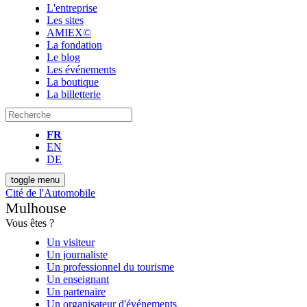
L'entreprise
Les sites
AMIEX©
La fondation
Le blog
Les événements
La boutique
La billetterie
FR
EN
DE
toggle menu
Cité de l'Automobile
Mulhouse
Vous êtes ?
Un visiteur
Un journaliste
Un professionnel du tourisme
Un enseignant
Un partenaire
Un organisateur d'événements