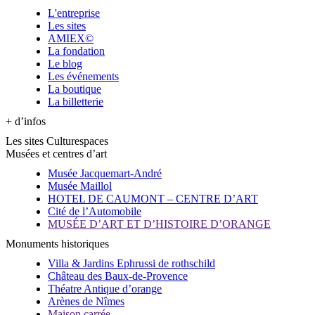
L'entreprise
Les sites
AMIEX©
La fondation
Le blog
Les événements
La boutique
La billetterie
+ d’infos
Les sites Culturespaces
Musées et centres d’art
Musée Jacquemart-André
Musée Maillol
HOTEL DE CAUMONT – CENTRE D’ART
Cité de l’Automobile
MUSÉE D’ART ET D’HISTOIRE D’ORANGE
Monuments historiques
Villa & Jardins Ephrussi de rothschild
Château des Baux-de-Provence
Théatre Antique d’orange
Arènes de Nîmes
Maison carrée