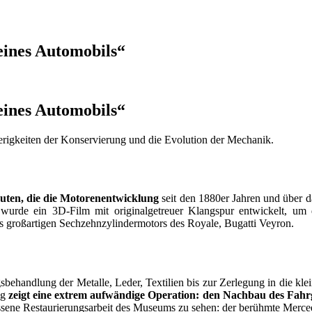
eines Automobils“
eines Automobils“
rigkeiten der Konservierung und die Evolution der Mechanik.
ten, die die Motorenentwicklung
seit den 1880er Jahren und über d
urde ein 3D-Film mit originalgetreuer Klangspur entwickelt, um d
s großartigen Sechzehnzylindermotors des Royale, Bugatti Veyron.
handlung der Metalle, Leder, Textilien bis zur Zerlegung in die klein
ng
zeigt eine extrem aufwändige Operation: den Nachbau des Fahrge
lossene Restaurierungsarbeit des Museums zu sehen: der berühmte Mer