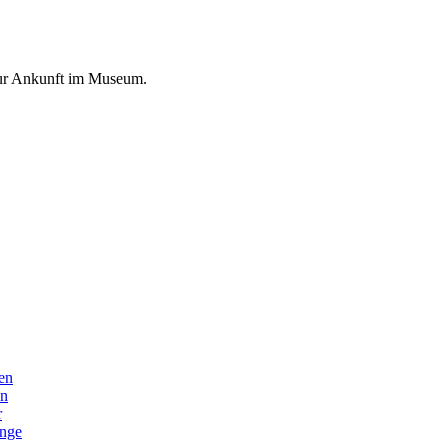
 zur Ankunft im Museum.
en
en
r
nge