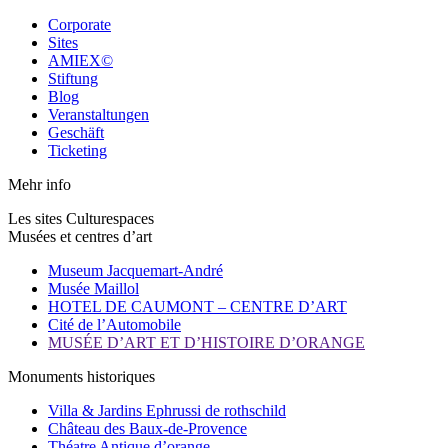
Corporate
Sites
AMIEX©
Stiftung
Blog
Veranstaltungen
Geschäft
Ticketing
Mehr info
Les sites Culturespaces
Musées et centres d’art
Museum Jacquemart-André
Musée Maillol
HOTEL DE CAUMONT – CENTRE D’ART
Cité de l’Automobile
MUSÉE D’ART ET D’HISTOIRE D’ORANGE
Monuments historiques
Villa & Jardins Ephrussi de rothschild
Château des Baux-de-Provence
Théatre Antique d’orange